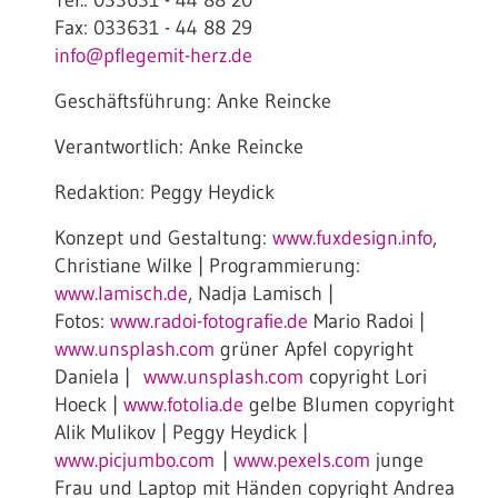
Tel.: 033631 - 44 88 20
Fax: 033631 - 44 88 29
info@pflegemit-herz.de
Geschäftsführung: Anke Reincke
Verantwortlich: Anke Reincke
Redaktion: Peggy Heydick
Konzept und Gestaltung:
www.fuxdesign.info
,
Christiane Wilke | Programmierung:
www.lamisch.de
, Nadja Lamisch |
Fotos:
www.radoi-fotografie.de
Mario Radoi |
www.unsplash.com
grüner Apfel copyright
Daniela |
www.unsplash.com
copyright Lori
Hoeck |
www.fotolia.de
gelbe Blumen copyright
Alik Mulikov | Peggy Heydick |
www.picjumbo.com
|
www.pexels.com
junge
Frau und Laptop mit Händen copyright Andrea