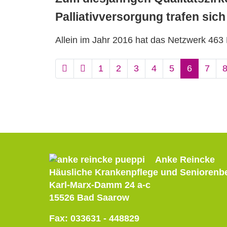
Palliativversorgung trafen sic
Allein im Jahr 2016 hat das Netzwerk 463 
1
2
3
4
5
6
7
Anke Reincke
Häusliche Krankenpflege und Senioren
Karl-Marx-Damm 24 a-c
15526 Bad Saarow
Fax: 033631 - 448829